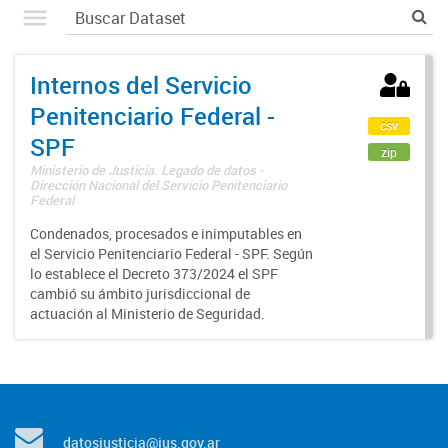
Internos del Servicio
Penitenciario Federal -
csv
SPF
zip
Ministerio de Justicia. Legado de datos -
Dirección Nacional del Servicio Penitenciario
Federal
Condenados, procesados e inimputables en
el Servicio Penitenciario Federal - SPF. Según
lo establece el Decreto 373/2024 el SPF
cambió su ámbito jurisdiccional de
actuación al Ministerio de Seguridad.
datosjusticia@jus.gov.ar