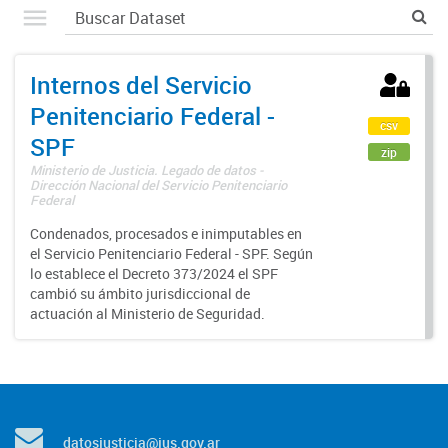
Internos del Servicio
Penitenciario Federal -
csv
SPF
zip
Ministerio de Justicia. Legado de datos -
Dirección Nacional del Servicio Penitenciario
Federal
Condenados, procesados e inimputables en
el Servicio Penitenciario Federal - SPF. Según
lo establece el Decreto 373/2024 el SPF
cambió su ámbito jurisdiccional de
actuación al Ministerio de Seguridad.
datosjusticia@jus.gov.ar