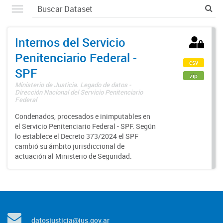
Internos del Servicio
Penitenciario Federal -
csv
SPF
zip
Ministerio de Justicia. Legado de datos -
Dirección Nacional del Servicio Penitenciario
Federal
Condenados, procesados e inimputables en
el Servicio Penitenciario Federal - SPF. Según
lo establece el Decreto 373/2024 el SPF
cambió su ámbito jurisdiccional de
actuación al Ministerio de Seguridad.
datosjusticia@jus.gov.ar