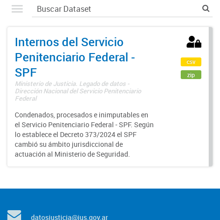
Internos del Servicio
Penitenciario Federal -
csv
SPF
zip
Ministerio de Justicia. Legado de datos -
Dirección Nacional del Servicio Penitenciario
Federal
Condenados, procesados e inimputables en
el Servicio Penitenciario Federal - SPF. Según
lo establece el Decreto 373/2024 el SPF
cambió su ámbito jurisdiccional de
actuación al Ministerio de Seguridad.
datosjusticia@jus.gov.ar