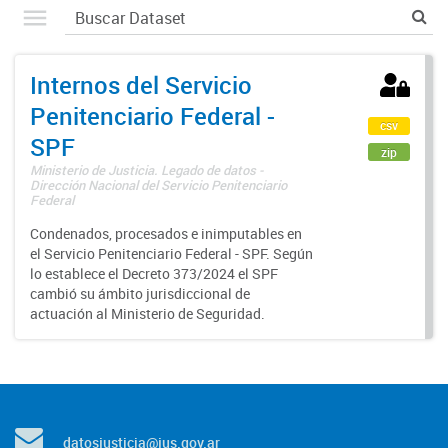
Internos del Servicio
Penitenciario Federal -
csv
SPF
zip
Ministerio de Justicia. Legado de datos -
Dirección Nacional del Servicio Penitenciario
Federal
Condenados, procesados e inimputables en
el Servicio Penitenciario Federal - SPF. Según
lo establece el Decreto 373/2024 el SPF
cambió su ámbito jurisdiccional de
actuación al Ministerio de Seguridad.
datosjusticia@jus.gov.ar