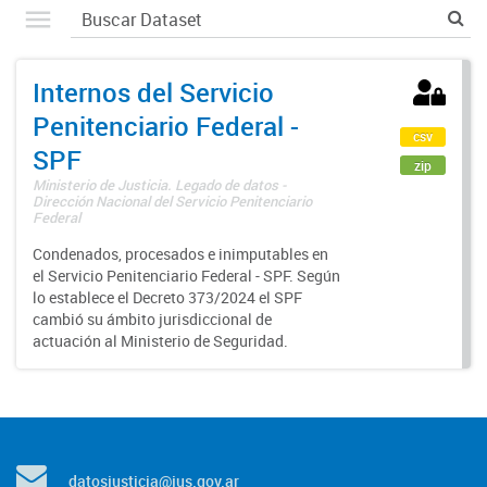
Internos del Servicio
Penitenciario Federal -
csv
SPF
zip
Ministerio de Justicia. Legado de datos -
Dirección Nacional del Servicio Penitenciario
Federal
Condenados, procesados e inimputables en
el Servicio Penitenciario Federal - SPF. Según
lo establece el Decreto 373/2024 el SPF
cambió su ámbito jurisdiccional de
actuación al Ministerio de Seguridad.
datosjusticia@jus.gov.ar