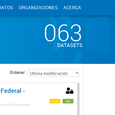
DATOS
ORGANIZACIONES
ACERCA
063
DATASETS
Ordenar
 Federal -
csv
zip
ervicio Penitenciario