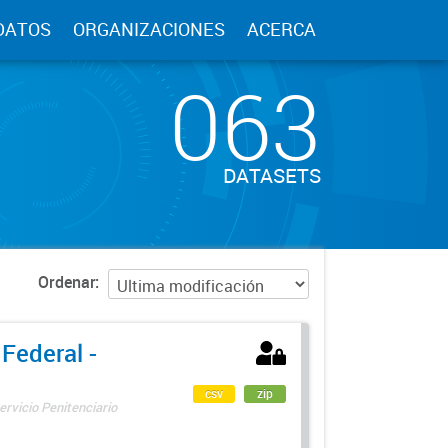
DATOS
ORGANIZACIONES
ACERCA
063
DATASETS
Ordenar
 Federal -
csv
zip
ervicio Penitenciario