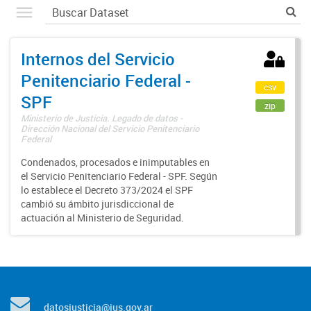
Internos del Servicio
Penitenciario Federal -
csv
SPF
zip
Ministerio de Justicia. Legado de datos -
Dirección Nacional del Servicio Penitenciario
Federal
Condenados, procesados e inimputables en
el Servicio Penitenciario Federal - SPF. Según
lo establece el Decreto 373/2024 el SPF
cambió su ámbito jurisdiccional de
actuación al Ministerio de Seguridad.
datosjusticia@jus.gov.ar