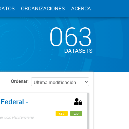
DATOS
ORGANIZACIONES
ACERCA
063
DATASETS
Ordenar
 Federal -
csv
zip
ervicio Penitenciario