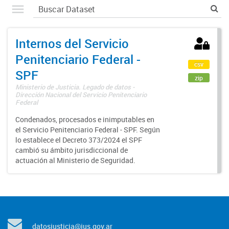
Internos del Servicio
Penitenciario Federal -
csv
SPF
zip
Ministerio de Justicia. Legado de datos -
Dirección Nacional del Servicio Penitenciario
Federal
Condenados, procesados e inimputables en
el Servicio Penitenciario Federal - SPF. Según
lo establece el Decreto 373/2024 el SPF
cambió su ámbito jurisdiccional de
actuación al Ministerio de Seguridad.
datosjusticia@jus.gov.ar