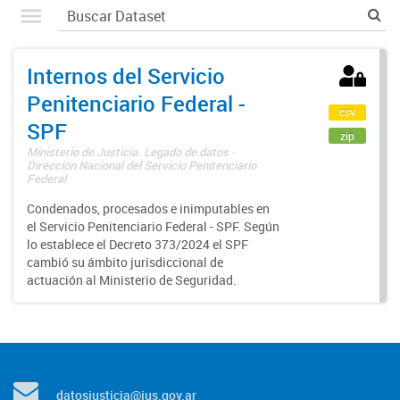
Internos del Servicio
Penitenciario Federal -
csv
SPF
zip
Ministerio de Justicia. Legado de datos -
Dirección Nacional del Servicio Penitenciario
Federal
Condenados, procesados e inimputables en
el Servicio Penitenciario Federal - SPF. Según
lo establece el Decreto 373/2024 el SPF
cambió su ámbito jurisdiccional de
actuación al Ministerio de Seguridad.
datosjusticia@jus.gov.ar