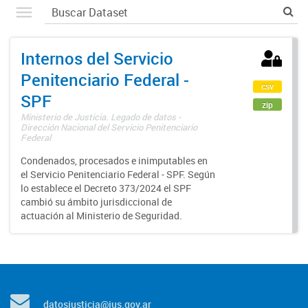
Internos del Servicio
Penitenciario Federal -
csv
SPF
zip
Ministerio de Justicia. Legado de datos -
Dirección Nacional del Servicio Penitenciario
Federal
Condenados, procesados e inimputables en
el Servicio Penitenciario Federal - SPF. Según
lo establece el Decreto 373/2024 el SPF
cambió su ámbito jurisdiccional de
actuación al Ministerio de Seguridad.
datosjusticia@jus.gov.ar