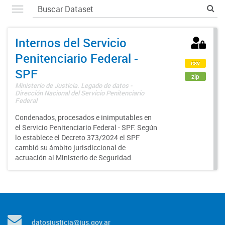
Internos del Servicio
Penitenciario Federal -
csv
SPF
zip
Ministerio de Justicia. Legado de datos -
Dirección Nacional del Servicio Penitenciario
Federal
Condenados, procesados e inimputables en
el Servicio Penitenciario Federal - SPF. Según
lo establece el Decreto 373/2024 el SPF
cambió su ámbito jurisdiccional de
actuación al Ministerio de Seguridad.
datosjusticia@jus.gov.ar