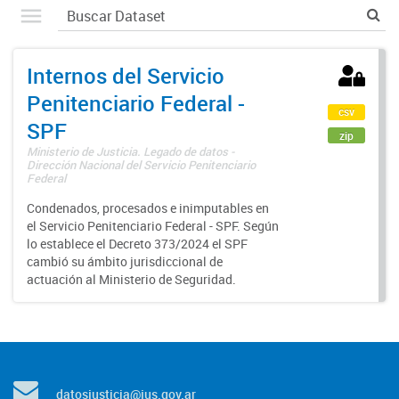
Internos del Servicio
Penitenciario Federal -
csv
SPF
zip
Ministerio de Justicia. Legado de datos -
Dirección Nacional del Servicio Penitenciario
Federal
Condenados, procesados e inimputables en
el Servicio Penitenciario Federal - SPF. Según
lo establece el Decreto 373/2024 el SPF
cambió su ámbito jurisdiccional de
actuación al Ministerio de Seguridad.
datosjusticia@jus.gov.ar