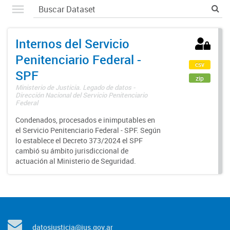
Internos del Servicio
Penitenciario Federal -
csv
SPF
zip
Ministerio de Justicia. Legado de datos -
Dirección Nacional del Servicio Penitenciario
Federal
Condenados, procesados e inimputables en
el Servicio Penitenciario Federal - SPF. Según
lo establece el Decreto 373/2024 el SPF
cambió su ámbito jurisdiccional de
actuación al Ministerio de Seguridad.
datosjusticia@jus.gov.ar