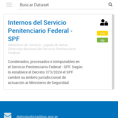
Internos del Servicio
Penitenciario Federal -
csv
SPF
zip
Ministerio de Justicia. Legado de datos -
Dirección Nacional del Servicio Penitenciario
Federal
Condenados, procesados e inimputables en
el Servicio Penitenciario Federal - SPF. Según
lo establece el Decreto 373/2024 el SPF
cambió su ámbito jurisdiccional de
actuación al Ministerio de Seguridad.
datosjusticia@jus.gov.ar