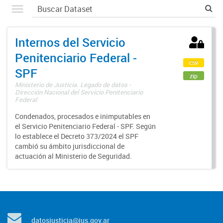
Internos del Servicio
Penitenciario Federal -
csv
SPF
zip
Ministerio de Justicia. Legado de datos -
Dirección Nacional del Servicio Penitenciario
Federal
Condenados, procesados e inimputables en
el Servicio Penitenciario Federal - SPF. Según
lo establece el Decreto 373/2024 el SPF
cambió su ámbito jurisdiccional de
actuación al Ministerio de Seguridad.
datosjusticia@jus.gov.ar