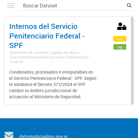
Internos del Servicio
Penitenciario Federal -
csv
SPF
zip
Ministerio de Justicia. Legado de datos -
Dirección Nacional del Servicio Penitenciario
Federal
Condenados, procesados e inimputables en
el Servicio Penitenciario Federal - SPF. Según
lo establece el Decreto 373/2024 el SPF
cambió su ámbito jurisdiccional de
actuación al Ministerio de Seguridad.
datosjusticia@jus.gov.ar