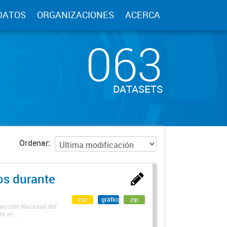
DATOS
ORGANIZACIONES
ACERCA
063
DATASETS
Ordenar
os durante
csv
gráfico
zip
ección Nacional del
 el...