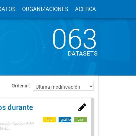
DATOS
ORGANIZACIONES
ACERCA
063
DATASETS
Ordenar
os durante
csv
gráfico
zip
ección Nacional del
 el...