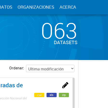
DATOS
ORGANIZACIONES
ACERCA
063
DATASETS
Ordenar
uradas de
csv
xls
zip
ección Nacional del