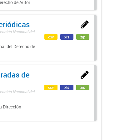
erecho de Autor.
eriódicas
ección Nacional del
csv
xls
zip
nal del Derecho de
uradas de
csv
xls
zip
ección Nacional del
a Dirección