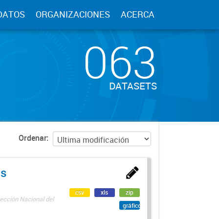
DATOS
ORGANIZACIONES
ACERCA
063
DATASETS
Ordenar
as
csv
xls
zip
ección Nacional del
gráfico