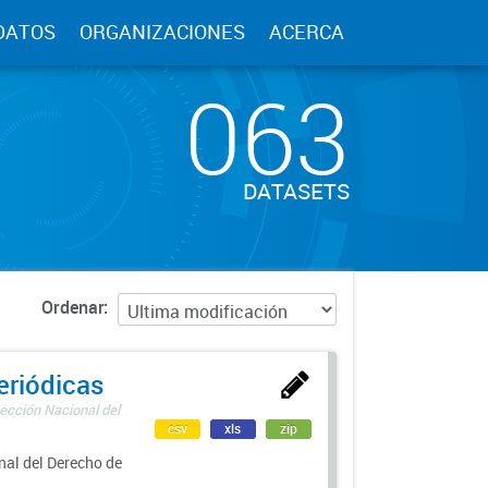
DATOS
ORGANIZACIONES
ACERCA
063
DATASETS
Ordenar
eriódicas
ección Nacional del
csv
xls
zip
nal del Derecho de