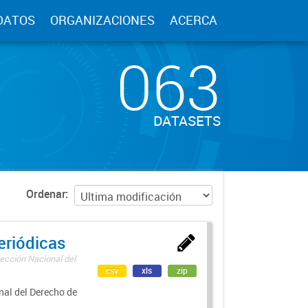
DATOS
ORGANIZACIONES
ACERCA
063
DATASETS
Ordenar
eriódicas
ección Nacional del
csv
xls
zip
nal del Derecho de