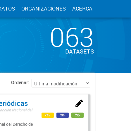
DATOS
ORGANIZACIONES
ACERCA
063
DATASETS
Ordenar
eriódicas
ección Nacional del
csv
xls
zip
nal del Derecho de