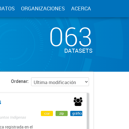
DATOS
ORGANIZACIONES
ACERCA
063
DATASETS
Ordenar
s
csv
zip
gráfico
suntos Indígenas
a registrada en el