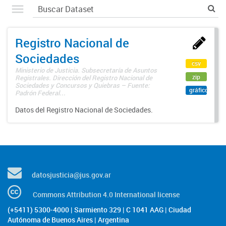
Registro Nacional de
Sociedades
csv
Ministerio de Justicia. Subsecretaría de Asuntos
zip
Registrales. Dirección del Registro Nacional de
Sociedades y Concursos y Quiebras – Fuente:
gráfico
Padrón Federal...
Datos del Registro Nacional de Sociedades.
datosjusticia@jus.gov.ar
Commons Attribution 4.0 International license
(+5411) 5300-4000 | Sarmiento 329 | C 1041 AAG | Ciudad
Autónoma de Buenos Aires | Argentina