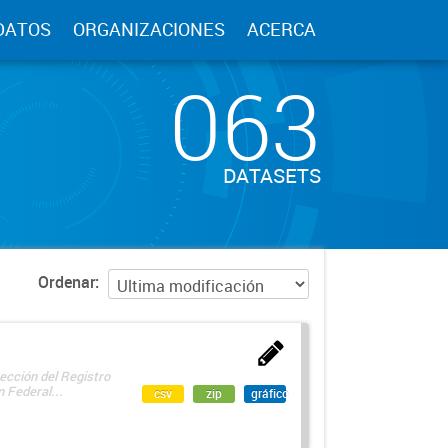
DATOS
ORGANIZACIONES
ACERCA
063
DATASETS
Ordenar
ección del Registro
 Federal...
csv
zip
gráfico