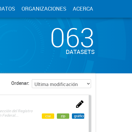
DATOS
ORGANIZACIONES
ACERCA
063
DATASETS
Ordenar
ección del Registro
 Federal...
csv
zip
gráfico