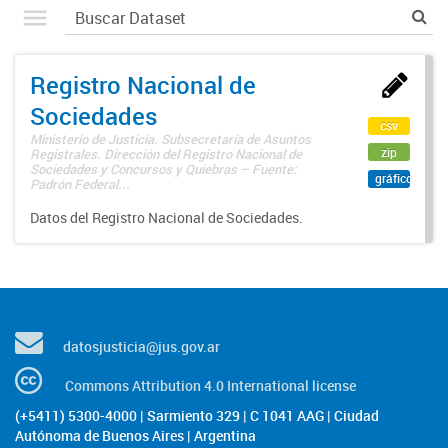
Registro Nacional de
Sociedades
csv
Ministerio de Justicia. Subsecretaría de Asuntos
zip
Registrales. Dirección del Registro Nacional de
Sociedades y Concursos y Quiebras – Fuente:
gráfico
Padrón Federal...
Datos del Registro Nacional de Sociedades.
datosjusticia@jus.gov.ar
Commons Attribution 4.0 International license
(+5411) 5300-4000 | Sarmiento 329 | C 1041 AAG | Ciudad
Autónoma de Buenos Aires | Argentina