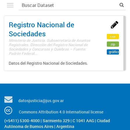
Registro Nacional de
Sociedades
csv
Ministerio de Justicia. Subsecretaría de Asuntos
zip
Registrales. Dirección del Registro Nacional de
Sociedades y Concursos y Quiebras – Fuente:
gráfico
Padrón Federal...
Datos del Registro Nacional de Sociedades.
datosjusticia@jus.gov.ar
Commons Attribution 4.0 International license
(+5411) 5300-4000 | Sarmiento 329 | C 1041 AAG | Ciudad
Autónoma de Buenos Aires | Argentina