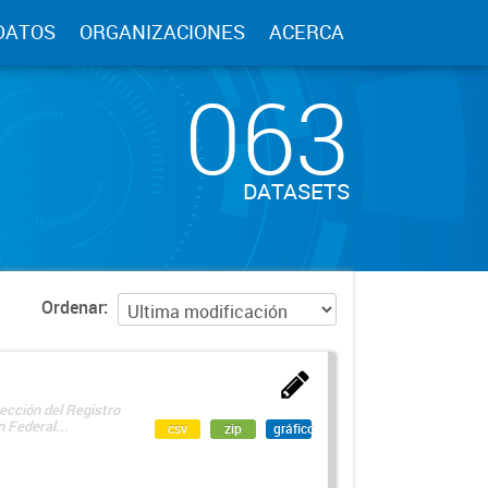
DATOS
ORGANIZACIONES
ACERCA
063
DATASETS
Ordenar
ección del Registro
 Federal...
csv
zip
gráfico