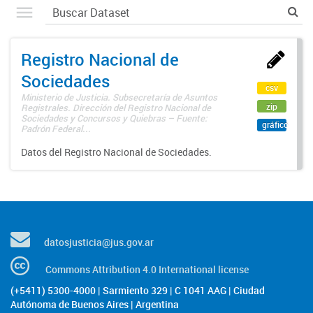
Registro Nacional de
Sociedades
csv
Ministerio de Justicia. Subsecretaría de Asuntos
zip
Registrales. Dirección del Registro Nacional de
Sociedades y Concursos y Quiebras – Fuente:
gráfico
Padrón Federal...
Datos del Registro Nacional de Sociedades.
datosjusticia@jus.gov.ar
Commons Attribution 4.0 International license
(+5411) 5300-4000 | Sarmiento 329 | C 1041 AAG | Ciudad
Autónoma de Buenos Aires | Argentina