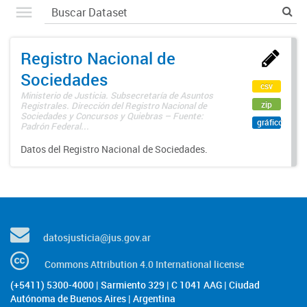
Registro Nacional de
Sociedades
csv
Ministerio de Justicia. Subsecretaría de Asuntos
zip
Registrales. Dirección del Registro Nacional de
Sociedades y Concursos y Quiebras – Fuente:
gráfico
Padrón Federal...
Datos del Registro Nacional de Sociedades.
datosjusticia@jus.gov.ar
Commons Attribution 4.0 International license
(+5411) 5300-4000 | Sarmiento 329 | C 1041 AAG | Ciudad
Autónoma de Buenos Aires | Argentina