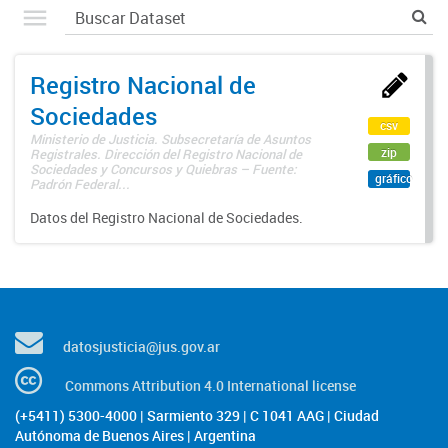
Registro Nacional de
Sociedades
csv
Ministerio de Justicia. Subsecretaría de Asuntos
zip
Registrales. Dirección del Registro Nacional de
Sociedades y Concursos y Quiebras – Fuente:
gráfico
Padrón Federal...
Datos del Registro Nacional de Sociedades.
datosjusticia@jus.gov.ar
Commons Attribution 4.0 International license
(+5411) 5300-4000 | Sarmiento 329 | C 1041 AAG | Ciudad
Autónoma de Buenos Aires | Argentina