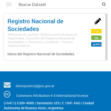
Registro Nacional de
Sociedades
csv
Ministerio de Justicia. Subsecretaría de Asuntos
zip
Registrales. Dirección del Registro Nacional de
Sociedades y Concursos y Quiebras – Fuente:
gráfico
Padrón Federal...
Datos del Registro Nacional de Sociedades.
datosjusticia@jus.gov.ar
Commons Attribution 4.0 International license
(+5411) 5300-4000 | Sarmiento 329 | C 1041 AAG | Ciudad
Autónoma de Buenos Aires | Argentina