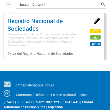
Registro Nacional de
Sociedades
csv
Ministerio de Justicia. Subsecretaría de Asuntos
zip
Registrales. Dirección del Registro Nacional de
Sociedades y Concursos y Quiebras – Fuente:
gráfico
Padrón Federal...
Datos del Registro Nacional de Sociedades.
datosjusticia@jus.gov.ar
Commons Attribution 4.0 International license
(+5411) 5300-4000 | Sarmiento 329 | C 1041 AAG | Ciudad
Autónoma de Buenos Aires | Argentina