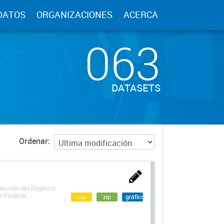
DATOS
ORGANIZACIONES
ACERCA
063
DATASETS
Ordenar
ección del Registro
 Federal...
csv
zip
gráfico