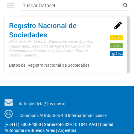
Registro Nacional de
Sociedades
csv
Ministerio de Justicia. Subsecretaría de Asuntos
zip
Registrales. Dirección del Registro Nacional de
Sociedades y Concursos y Quiebras – Fuente:
gráfico
Padrón Federal...
Datos del Registro Nacional de Sociedades.
datosjusticia@jus.gov.ar
Commons Attribution 4.0 International license
(+5411) 5300-4000 | Sarmiento 329 | C 1041 AAG | Ciudad
Autónoma de Buenos Aires | Argentina