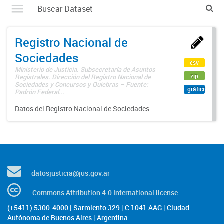
Registro Nacional de
Sociedades
csv
Ministerio de Justicia. Subsecretaría de Asuntos
zip
Registrales. Dirección del Registro Nacional de
Sociedades y Concursos y Quiebras – Fuente:
gráfico
Padrón Federal...
Datos del Registro Nacional de Sociedades.
datosjusticia@jus.gov.ar
Commons Attribution 4.0 International license
(+5411) 5300-4000 | Sarmiento 329 | C 1041 AAG | Ciudad
Autónoma de Buenos Aires | Argentina