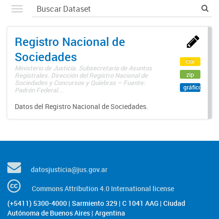
Registro Nacional de
Sociedades
csv
Ministerio de Justicia. Subsecretaría de Asuntos
zip
Registrales. Dirección del Registro Nacional de
Sociedades y Concursos y Quiebras – Fuente:
gráfico
Padrón Federal...
Datos del Registro Nacional de Sociedades.
datosjusticia@jus.gov.ar
Commons Attribution 4.0 International license
(+5411) 5300-4000 | Sarmiento 329 | C 1041 AAG | Ciudad
Autónoma de Buenos Aires | Argentina