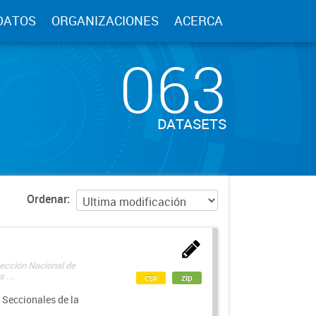
DATOS
ORGANIZACIONES
ACERCA
063
DATASETS
Ordenar
rección Nacional de
 ...
csv
zip
 Seccionales de la