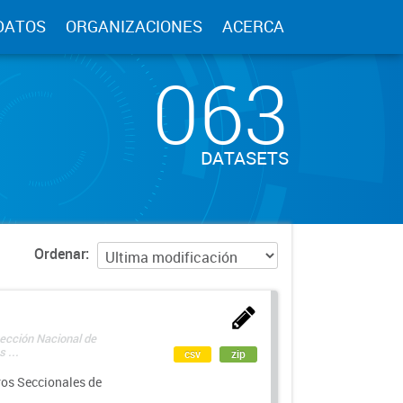
DATOS
ORGANIZACIONES
ACERCA
063
DATASETS
Ordenar
rección Nacional de
 ...
csv
zip
ros Seccionales de