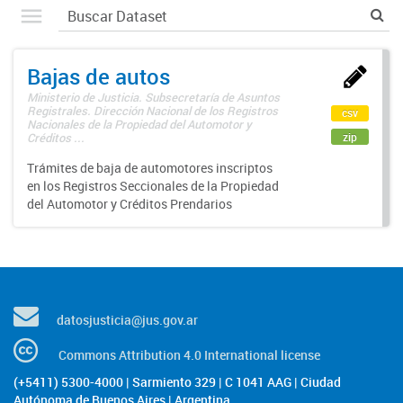
Bajas de autos
Ministerio de Justicia. Subsecretaría de Asuntos
Registrales. Dirección Nacional de los Registros
csv
Nacionales de la Propiedad del Automotor y
zip
Créditos ...
Trámites de baja de automotores inscriptos
en los Registros Seccionales de la Propiedad
del Automotor y Créditos Prendarios
datosjusticia@jus.gov.ar
Commons Attribution 4.0 International license
(+5411) 5300-4000 | Sarmiento 329 | C 1041 AAG | Ciudad
Autónoma de Buenos Aires | Argentina