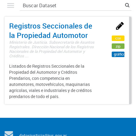
Registros Seccionales de
la Propiedad Automotor
csv
Ministerio de Justicia. Subsecretaría de Asuntos
zip
Registrales. Dirección Nacional de los Registros
Nacionales de la Propiedad del Automotor y
gráfico
Créditos ...
Listados de Registros Seccionales de la
Propiedad del Automotor y Créditos
Prendarios, con competencia en
automotores, motovehículos, maquinarias
agrícolas, viales e industriales y de créditos
prendarios de todo el país.
datosjusticia@jus.gov.ar