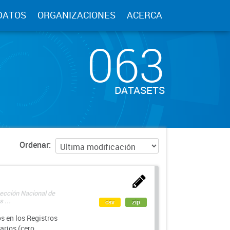
DATOS
ORGANIZACIONES
ACERCA
063
DATASETS
Ordenar
rección Nacional de
 ...
csv
zip
s en los Registros
arios (cero