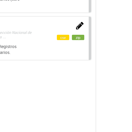
rección Nacional de
 ...
csv
zip
Registros
arios.