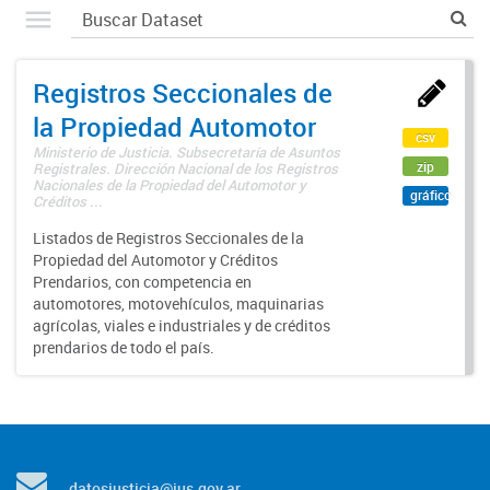
Registros Seccionales de
la Propiedad Automotor
csv
Ministerio de Justicia. Subsecretaría de Asuntos
zip
Registrales. Dirección Nacional de los Registros
Nacionales de la Propiedad del Automotor y
gráfico
Créditos ...
Listados de Registros Seccionales de la
Propiedad del Automotor y Créditos
Prendarios, con competencia en
automotores, motovehículos, maquinarias
agrícolas, viales e industriales y de créditos
prendarios de todo el país.
datosjusticia@jus.gov.ar