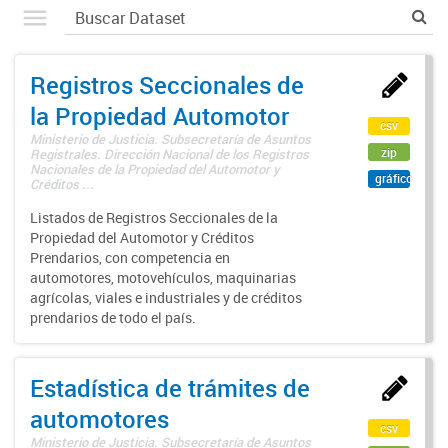
Registros Seccionales de
la Propiedad Automotor
csv
Ministerio de Justicia. Subsecretaría de Asuntos
zip
Registrales. Dirección Nacional de los Registros
Nacionales de la Propiedad del Automotor y
gráfico
Créditos ...
Listados de Registros Seccionales de la
Propiedad del Automotor y Créditos
Prendarios, con competencia en
automotores, motovehículos, maquinarias
agrícolas, viales e industriales y de créditos
prendarios de todo el país.
Estadística de trámites de
automotores
csv
Ministerio de Justicia. Subsecretaría de Asuntos