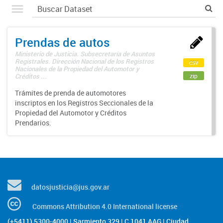
Prendas de autos
Ministerio de Justicia. Subsecretaría de Asuntos
Registrales. Dirección Nacional de los Registros
csv
Nacionales de la Propiedad del Automotor y
zip
Créditos ...
Trámites de prenda de automotores
inscriptos en los Registros Seccionales de la
Propiedad del Automotor y Créditos
Prendarios.
datosjusticia@jus.gov.ar
Commons Attribution 4.0 International license
(+5411) 5300-4000 | Sarmiento 329 | C 1041 AAG | Ciudad